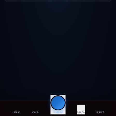
หน้าแรก
ฝากเงิน
เล่นเกมส์
ถอนเงิน
โปรไฟล์