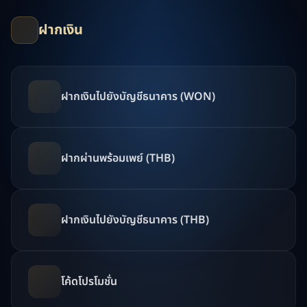
ฝากเงิน
ฝากเงินไปยังบัญชีธนาคาร (WON)
ฝากผ่านพร้อมเพย์ (THB)
ฝากเงินไปยังบัญชีธนาคาร (THB)
โค้ดโปรโมชั่น